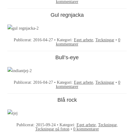
kommentarer
Gul regnjacka
Publicerat:
2016-04-27
• Kategori:
Eget arbete
,
Teckningar
•
0
kommentarer
Bull’s-eye
Publicerat:
2016-04-27
• Kategori:
Eget arbete
,
Teckningar
•
0
kommentarer
Blå rock
Publicerat:
2015-09-24
• Kategori:
Eget arbete
,
Teckningar
,
Teckningar på foton
•
0 kommentarer